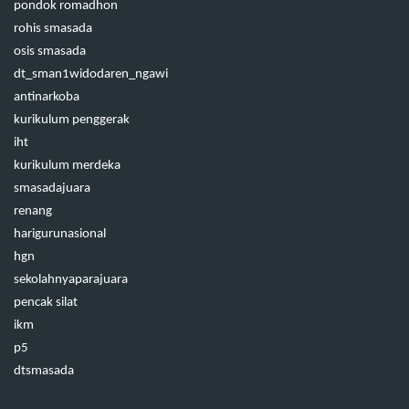
pondok romadhon
rohis smasada
osis smasada
dt_sman1widodaren_ngawi
antinarkoba
kurikulum penggerak
iht
kurikulum merdeka
smasadajuara
renang
harigurunasional
hgn
sekolahnyaparajuara
pencak silat
ikm
p5
dtsmasada