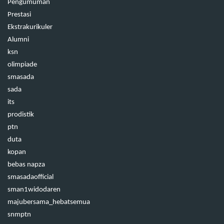
Pengumuman
Prestasi
Ekstrakurikuler
Alumni
ksn
olimpiade
smasada
sada
its
prodistik
ptn
duta
kopan
bebas napza
smasadaofficial
sman1widodaren
majubersama_hebatsemua
snmptn