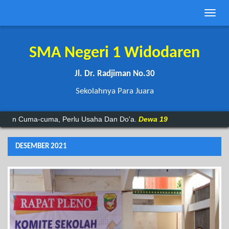
Toggle
naviga
SMA Negeri 1 Widodaren
Jl. Dr. Radjiman No.30
Sekolahnya Para Juara
 Cuma-cuma, Perlu Usaha Dan Do'a.
Dewa 19
DESEMBER 2021