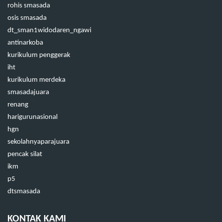
rohis smasada
osis smasada
dt_sman1widodaren_ngawi
antinarkoba
kurikulum penggerak
iht
kurikulum merdeka
smasadajuara
renang
harigurunasional
hgn
sekolahnyaparajuara
pencak silat
ikm
p5
dtsmasada
KONTAK KAMI