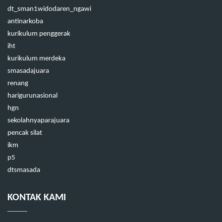
dt_sman1widodaren_ngawi
antinarkoba
kurikulum penggerak
iht
kurikulum merdeka
smasadajuara
renang
harigurunasional
hgn
sekolahnyaparajuara
pencak silat
ikm
p5
dtsmasada
KONTAK KAMI