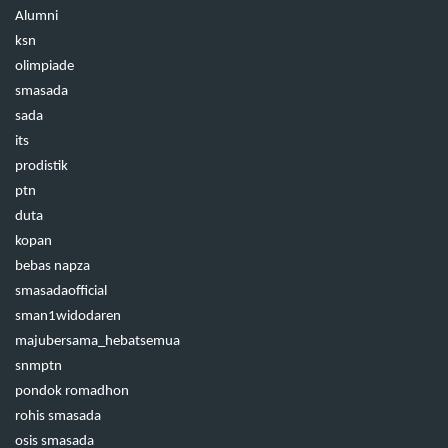
Alumni
ksn
olimpiade
smasada
sada
its
prodistik
ptn
duta
kopan
bebas napza
smasadaofficial
sman1widodaren
majubersama_hebatsemua
snmptn
pondok romadhon
rohis smasada
osis smasada