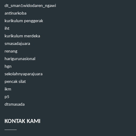
dt_sman1widodaren_ngawi
antinarkoba
kurikulum penggerak
iht
kurikulum merdeka
smasadajuara
renang
harigurunasional
hgn
sekolahnyaparajuara
pencak silat
ikm
p5
dtsmasada
KONTAK KAMI