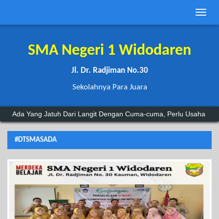
Toggle
naviga
SMA Negeri 1 Widodaren
Jl. Dr. Radjiman No.30
Sekolahnya Para Juara
a Yang Jatuh Dari Langit Dengan Cuma-cuma, Perlu Usaha Dan Do'a.
#DTSMASADA