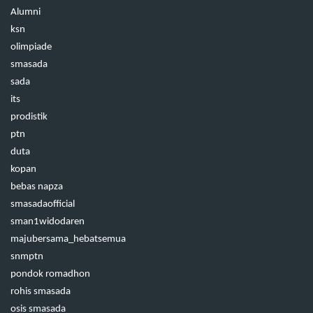
Alumni
ksn
olimpiade
smasada
sada
its
prodistik
ptn
duta
kopan
bebas napza
smasadaofficial
sman1widodaren
majubersama_hebatsemua
snmptn
pondok romadhon
rohis smasada
osis smasada