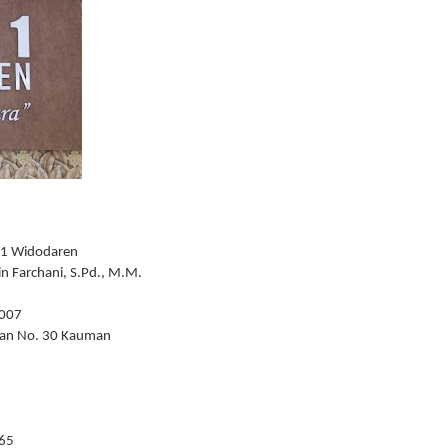
 1 Widodaren
in Farchani, S.Pd., M.M.
007
iman No. 30 Kauman
65