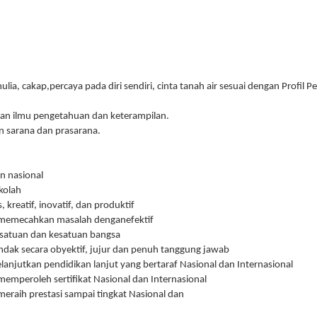
a, cakap,percaya pada diri sendiri, cinta tanah air sesuai dengan Profil Pe
n ilmu pengetahuan dan keterampilan.
sarana dan prasarana.
n nasional
kolah
 kreatif, inovatif, dan produktif
memecahkan masalah denganefektif
rsatuan dan kesatuan bangsa
dak secara obyektif, jujur dan penuh tanggung jawab
anjutkan pendidikan lanjut yang bertaraf Nasional dan Internasional
mperoleh sertifikat Nasional dan Internasional
raih prestasi sampai tingkat Nasional dan