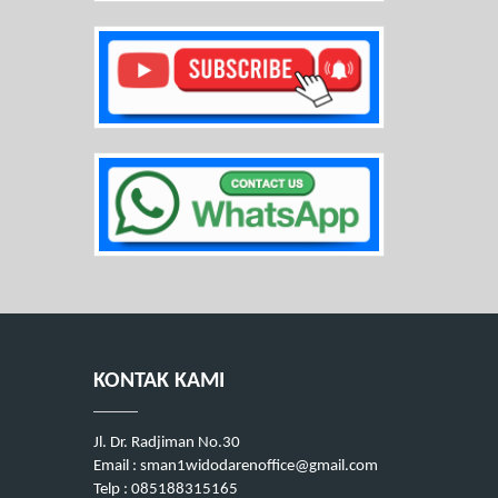
KONTAK KAMI
Jl. Dr. Radjiman No.30
Email : sman1widodarenoffice@gmail.com
Telp : 085188315165