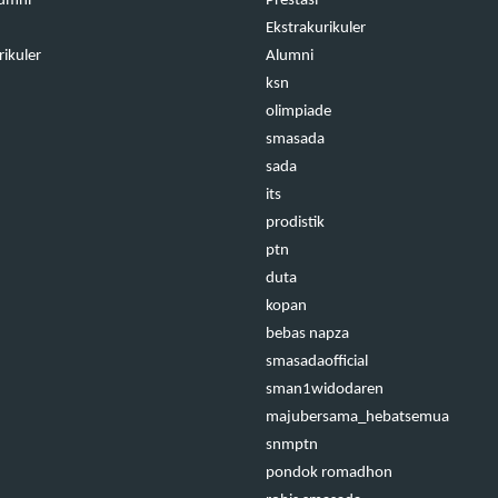
lumni
Prestasi
Ekstrakurikuler
rikuler
Alumni
ksn
olimpiade
smasada
sada
its
prodistik
ptn
duta
kopan
bebas napza
smasadaofficial
sman1widodaren
majubersama_hebatsemua
snmptn
pondok romadhon