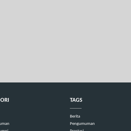
ORI
TAGS
Berita
uman
Pengumuman