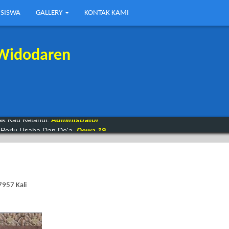
 SISWA
GALLERY
KONTAK KAMI
 Widodaren
ak Kau Ketahui.
Administrator
 Perlu Usaha Dan Do'a.
Dewa 19
7957 Kali