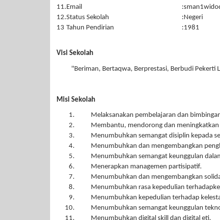
11.
Email
:
sman1widod
12.
Status Sekolah
:
Negeri
13
Tahun Pendirian
:
1981
Visi Sekolah
"Beriman, Bertaqwa, Berprestasi, Berbudi Pekerti
Misi Sekolah
Melaksanakan pembelajaran dan bimbingan s
Membantu, mendorong dan meningkatkan 
Menumbuhkan semangat disiplin kepada se
Menumbuhkan dan mengembangkan penghay
Menumbuhkan semangat keunggulan dalam s
Menerapkan managemen partisipatif.
Menumbuhkan dan mengembangkan solidarit
Menumbuhkan rasa kepedulian terhadapkeb
Menumbuhkan kepedulian terhadap kelesta
Menumbuhkan semangat keunggulan teknol
Menumbuhkan digital skill dan digital eti.