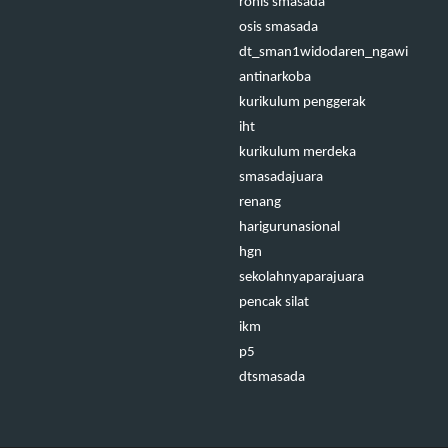
rohis smasada
osis smasada
dt_sman1widodaren_ngawi
antinarkoba
kurikulum penggerak
iht
kurikulum merdeka
smasadajuara
renang
harigurunasional
hgn
sekolahnyaparajuara
pencak silat
ikm
p5
dtsmasada