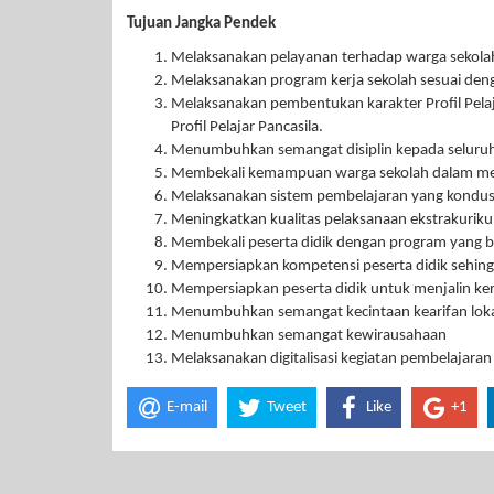
Tujuan Jangka Pendek
Melaksanakan pelayanan terhadap warga sekolah
Melaksanakan program kerja sekolah sesuai den
Melaksanakan pembentukan karakter Profil Pelaja
Profil Pelajar Pancasila.
Menumbuhkan semangat disiplin kepada seluruh
Membekali kemampuan warga sekolah dalam meng
Melaksanakan sistem pembelajaran yang kondusif
Meningkatkan kualitas pelaksanaan ekstrakuriku
Membekali peserta didik dengan program yang be
Mempersiapkan kompetensi peserta didik sehingga
Mempersiapkan peserta didik untuk menjalin k
Menumbuhkan semangat kecintaan kearifan lok
Menumbuhkan semangat kewirausahaan
Melaksanakan digitalisasi kegiatan pembelajara
E-mail
Tweet
Like
+1