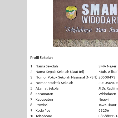
Profil Sekolah
1.
Nama Sekolah
:
SMA Negeri
2.
Nama Kepala Sekolah (Saat Ini)
:
Muh. Alifud
3.
Nomor Pokok Sekolah Nasional (NPSN)
:
20508493
4.
Nomor Statistik Sekolah
:
301050907
5.
ALamat Sekolah
:
Jl.Dr. Radj
6.
Kecamatan
:
Widodaren
7.
Kabupaten
:
Ngawi
8.
Provinsi
:
Jawa Timur
9.
Kode Pos
:
63256
10.
Telephone
:
085883151