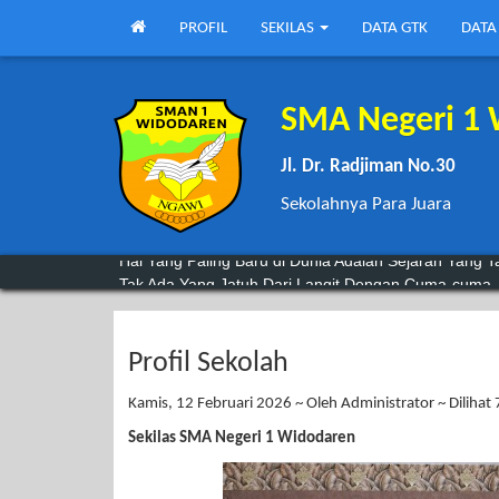
PROFIL
SEKILAS
DATA GTK
DATA
SMA Negeri 1
Jl. Dr. Radjiman No.30
Sekolahnya Para Juara
Hal Yang Paling Baru di Dunia Adalah Sejarah Yang T
Tak Ada Yang Jatuh Dari Langit Dengan Cuma-cuma,
Profil Sekolah
Kamis, 12 Februari 2026 ~ Oleh Administrator ~ Dilihat 
Sekilas SMA Negeri 1 Widodaren