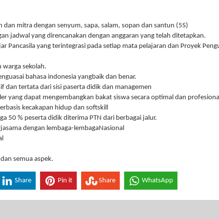
 dan mitra dengan senyum, sapa, salam, sopan dan santun (5S)
gan jadwal yang direncanakan dengan anggaran yang telah ditetapkan.
r Pancasila yang terintegrasi pada setiap mata pelajaran dan Proyek Peng
 warga sekolah.
uasai bahasa indonesia yangbaik dan benar.
 dan tertata dari sisi paserta didik dan managemen
ler yang dapat mengembangkan bakat siswa secara optimal dan profesiona
rbasis kecakapan hidup dan softskill
 50 % peserta didik diterima PTN dari berbagai jalur.
erjasama dengan lembaga-lembagaNasional
al
n dan semua aspek.
Share
Pin it
Share
WhatsApp