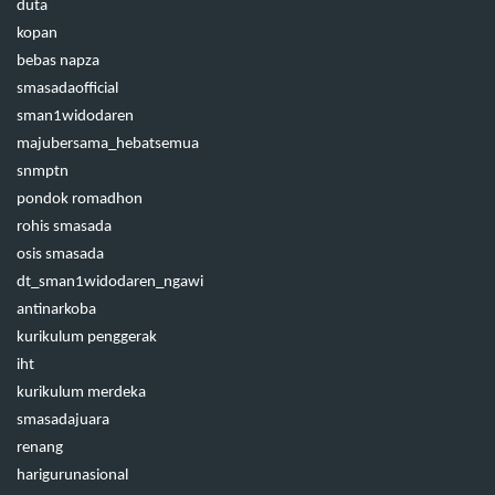
duta
kopan
bebas napza
smasadaofficial
sman1widodaren
majubersama_hebatsemua
snmptn
pondok romadhon
rohis smasada
osis smasada
dt_sman1widodaren_ngawi
antinarkoba
kurikulum penggerak
iht
kurikulum merdeka
smasadajuara
renang
harigurunasional