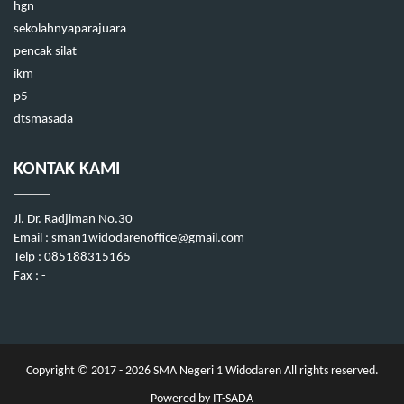
hgn
sekolahnyaparajuara
pencak silat
ikm
p5
dtsmasada
KONTAK KAMI
Jl. Dr. Radjiman No.30
Email : sman1widodarenoffice@gmail.com
Telp : 085188315165
Fax : -
Copyright © 2017 - 2026
SMA Negeri 1 Widodaren
All rights reserved.
Powered by
IT-SADA