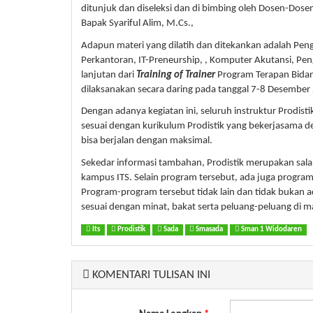
ditunjuk dan diseleksi dan di bimbing oleh Dosen-Dosen
Bapak Syariful Alim, M.Cs.,
Adapun materi yang dilatih dan ditekankan adalah Peng
Perkantoran, IT-Preneurship, , Komputer Akutansi, Peng
lanjutan dari
Training of Trainer
Program Terapan Bidan
dilaksanakan secara daring pada tanggal 7-8 Desember
Dengan adanya kegiatan ini, seluruh instruktur Prodist
sesuai dengan kurikulum Prodistik yang bekerjasama d
bisa berjalan dengan maksimal.
Sekedar informasi tambahan, Prodistik merupakan sa
kampus ITS. Selain program tersebut, ada juga progr
Program-program tersebut tidak lain dan tidak bukan 
sesuai dengan minat, bakat serta peluang-peluang di m
Its
Prodistik
Sada
Smasada
Sman 1 Widodaren
KOMENTARI TULISAN INI