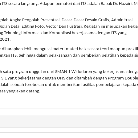
 ITS secara langsung. Adapun pemateri dari ITS adalah Bapak Dr. Hozairi, 
olah Angka Pengolah Presentasi, Dasar-Dasar Desain Grafis, Adminitrasi
olah Data, Editing Foto, Vector Dan Ilustrasi. Kegiatan ini merupakan kegi
g Teknologi Informasi dan Komunikasi bekerjasama dengan ITS yang
 2021.
ik diharapkan lebih mengusai materi-materi baik secara teori maupun prakti
engan ITS. Sehingga dalam pelaksanaan dan pemberian pelatihan kepada s
lah satu program unggulan dari SMAN 1 Widodaren yang bekerjasama deng
am SIE yang bekerjasama dengan UNS dan ditambah dengan Program Double 
adalah sebuah terobosan untuk memberikan fasilitas pembelajaran kepada 
asa yang akan datang.