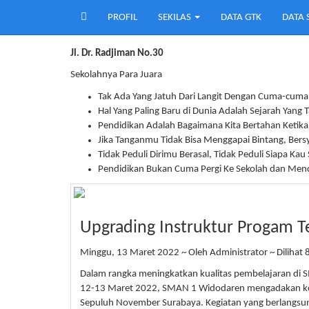
PROFIL
SEKILAS
DATA GTK
DATA 
SMA Negeri 1 Widodaren
Jl. Dr. Radjiman No.30
Sekolahnya Para Juara
Tak Ada Yang Jatuh Dari Langit Dengan Cuma-cuma
Hal Yang Paling Baru di Dunia Adalah Sejarah Yang 
Pendidikan Adalah Bagaimana Kita Bertahan Ketika 
Jika Tanganmu Tidak Bisa Menggapai Bintang, Ber
Tidak Peduli Dirimu Berasal, Tidak Peduli Siapa Kau
Pendidikan Bukan Cuma Pergi Ke Sekolah dan Men
Upgrading Instruktur Progam T
Minggu, 13 Maret 2022 ~ Oleh Administrator ~ Dilihat 8
Dalam rangka meningkatkan kualitas pembelajaran di
12-13 Maret 2022, SMAN 1 Widodaren mengadakan k
Sepuluh November Surabaya. Kegiatan yang berlangsung d