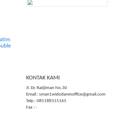
atim
uble
KONTAK KAMI
Jl. Dr. Radjiman No.30
Email : sman1widodarenoffice@gmail.com
Telp : 085188315165
Fax : -