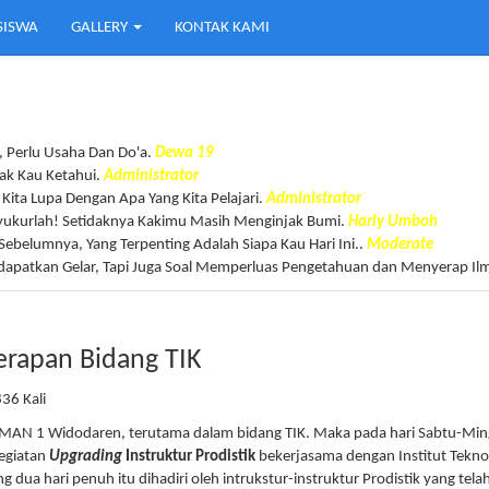
SISWA
GALLERY
KONTAK KAMI
, Perlu Usaha Dan Do'a.
Dewa 19
Tak Kau Ketahui.
Administrator
Kita Lupa Dengan Apa Yang Kita Pelajari.
Administrator
syukurlah! Setidaknya Kakimu Masih Menginjak Bumi.
Harly Umboh
 Sebelumnya, Yang Terpenting Adalah Siapa Kau Hari Ini..
Moderate
dapatkan Gelar, Tapi Juga Soal Memperluas Pengetahuan dan Menyerap I
erapan Bidang TIK
36 Kali
 SMAN 1 Widodaren, terutama dalam bidang TIK. Maka pada hari Sabtu-Mi
egiatan
Upgrading
Instruktur Prodistik
bekerjasama dengan Institut Tekno
ua hari penuh itu dihadiri oleh intrukstur-instruktur Prodistik yang tela