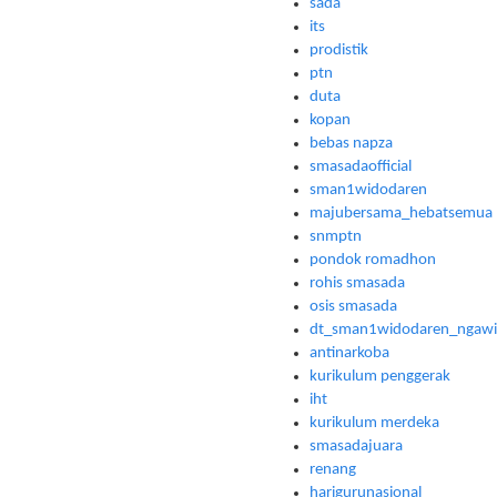
sada
its
prodistik
ptn
duta
kopan
bebas napza
smasadaofficial
sman1widodaren
majubersama_hebatsemua
snmptn
pondok romadhon
rohis smasada
osis smasada
dt_sman1widodaren_ngawi
antinarkoba
kurikulum penggerak
iht
kurikulum merdeka
smasadajuara
renang
harigurunasional