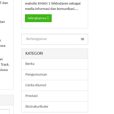
MT dan
website SMAN 1 Widodaren sebagai
media informasi dan komunikasi.…
Selengkapnya
atan
k
iswa
KATEGORI
an
Berita
Track.
siswa
Pengumuman
Cerita Alumni
Prestasi
Ekstrakurikuler