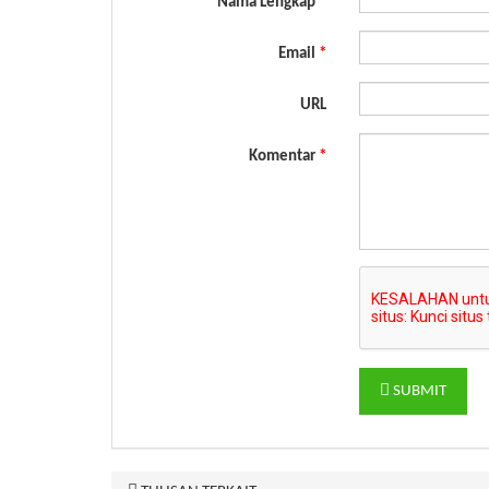
Nama Lengkap
*
Email
*
URL
Komentar
*
SUBMIT