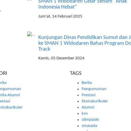
SMAN 1 Widodaren Gelar Senam "Anak
n
Indonesia Hebat"
"
Jum'at, 14 Februari 2025
Kunjungan Dinas Pendidikan Sumut dan J
ke SMAN 1 Widodaren Bahas Program Do
Track
Kamis, 05 Desember 2024
ORI
TAGS
rita
Berita
engumuman
Pengumuman
rita Alumni
Prestasi
estasi
Ekstrakurikuler
strakurikuler
Alumni
ksn
olimpiade
smasada